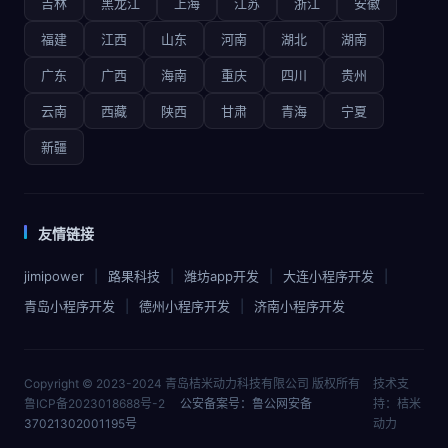
吉林
黑龙江
上海
江苏
浙江
安徽
福建
江西
山东
河南
湖北
湖南
广东
广西
海南
重庆
四川
贵州
云南
西藏
陕西
甘肃
青海
宁夏
新疆
友情链接
jimipower
路果科技
潍坊app开发
大连小程序开发
青岛小程序开发
德州小程序开发
济南小程序开发
Copyright © 2023-2024 青岛桔米动力科技有限公司 版权所有
技术支
鲁ICP备2023018688号-2
公安备案号：鲁公网安备
持：桔米
37021302001195号
动力