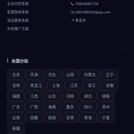
企业内控系统
📞 15806660728
智慧院校系统
✉️ 695189060@qq.com
货运搬家系统
📍 青岛市
外贸推广方案
全国分站
北京
天津
河北
山西
内蒙古
辽宁
吉林
黑龙江
上海
江苏
浙江
安徽
福建
江西
山东
河南
湖北
湖南
广东
广西
海南
重庆
四川
贵州
云南
西藏
陕西
甘肃
青海
宁夏
新疆