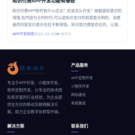
知识付费APP开发功能有哪些
知识付费APP软件有什么优点？应该怎么开发？随着版权意识的
增强,在内容为王的时代,可以说知识支付的前景是光明的，消费
者的内容支付意识也在不断增强。知识型付费是存在的，让我们
能够获得更多专业、更有意义的内容，针对市场对知识内容板块
APP开发指南
2023-06-06
👁 18703
的个性化需求，知识付费APP软件就能起到很好的作用。 知
识付费系统优势 1、提高用户获取信息效率：随着移动互联
网不断发展，人们也习惯于在网上获取各类资讯，但网上资讯真
假
产品服务
APP定制开发
专注于APP开发、小程序开发、
小程序开发
软件定制开发，以专业的技术团
网站建设
队和丰富的行业经验，为企业提
系统集成
供全方位的移动互联网解决方
案，助力企业数字化转型升级。
解决方案
联系我们