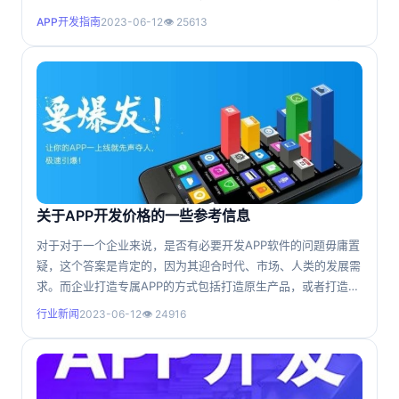
势，音交友软件在未来还有可能应用到其他领域。那么语音交友
APP开发指南
2023-06-12
👁 25613
APP为何会成为社交“新宠”？ 一、语音交友软件源码为何会
超越图文、视频等社交源码，成为社交“新宠”？ 1.与图文社
交源码相比 在社交市场早期，通过文字、图片进行社交是最
重要
关于APP开发价格的一些参考信息
对于对于一个企业来说，是否有必要开发APP软件的问题毋庸置
疑，这个答案是肯定的，因为其迎合时代、市场、人类的发展需
求。而企业打造专属APP的方式包括打造原生产品，或者打造基
于html5技术的Web产品。而前者是工具类和平台类的首选，后
行业新闻
2023-06-12
👁 24916
者适合普通展示类和服务类。比如企业想要打造一款简单的销售
管理系统，方便业务人员进行管理销售工作，则建议开发原生
APP；如果企业想要简单展示商品，则建议选择WebAP