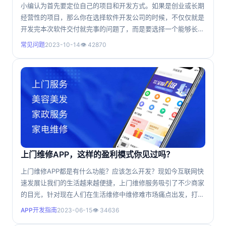
小编认为首先要定位自己的项目和开发方式。如果是创业或长期
经营性的项目，那么你在选择软件开发公司的时候，不仅仅就是
开发完本次软件交付就完事的问题了，而是要选择一个能够长期
合作的合作伙伴，如何才能选择一个能够长期的合作伙伴呢？
常见问题
2023-10-14
👁 42870
上门维修APP，这样的盈利模式你见过吗？
上门维修APP都是有什么功能？应该怎么开发？现如今互联网快
速发展让我们的生活越来越便捷，上门维修服务吸引了不少商家
的目光，针对现在人们在生活维修中维修难市场痛点出发，打造
一个上门维修APP服务平台。 维修服务行业有哪些痛点
APP开发指南
2023-06-15
👁 34636
价格不透明，信息不对称 这是维修行业的普遍现状，由于用