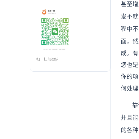
甚至增
发不就
程中不
面，然
成。有
扫一扫加微信
您也是
你的项
何处理
靠
并且能
的各种