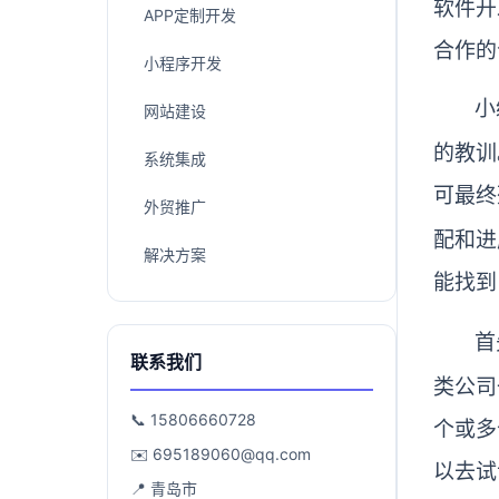
软件开
APP定制开发
合作的
小程序开发
小
网站建设
的教训
系统集成
可最终
外贸推广
配和进
解决方案
能找到
首
联系我们
类公司
📞 15806660728
个或多
✉️ 695189060@qq.com
以去试
📍 青岛市