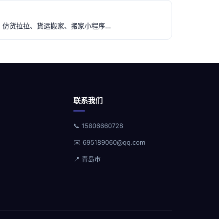
仿货拉拉、货运搬家、搬家小程序...
联系我们
📞 15806660728
✉️ 695189060@qq.com
📍 青岛市